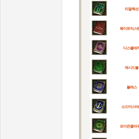
리절렉션
웨이트익스
디스펠매
에시드볼
블래스
소드마스터(II
포이즌클라