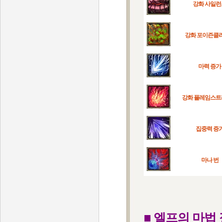
강화 사일런
강화 포이즌클
마력 증가
강화 플레임스
집중력 증
마나 번
■ 엘프의 마법