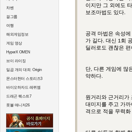
이지만 그 외에도 타
차벤
보조마법도 있다.
걸그룹
여행
공격 마법은 속성에
해외게임정보
가 길다. 대신 1회
게임 영상
딜러로도 괜찮은 편
HyperX OMEN
브이 라이징
단, 다른 게임에 많
일곱 개의 대죄: Origin
약하다.
몬스터헌터 스토리즈3
바이오하자드 레퀴엠
드래곤 퀘스트7
원거리와 근거리가 
대미지를 주고 가까
풋볼 매니저26
격으로 적을 무력화