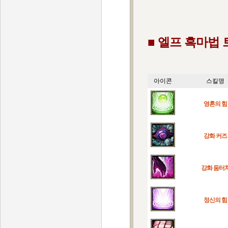
■ 엘프 흑마법 
아이콘
스킬명
영혼의 힘
강화 커즈
강화 둠터
정신의 힘