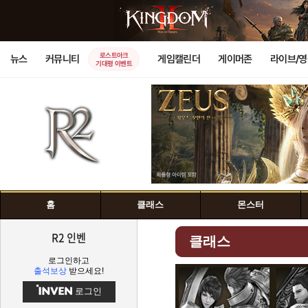
로스트아크
뉴스
커뮤니티
게임캘린더
게이머존
라이브/
기대평 이벤트
홈
클래스
몬스터
R2 인벤
클래스
로그인하고
출석보상
받으세요!
로그인