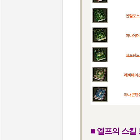
멘탈포스
마나게더
실프윈드
레비테이
마나 콘덴
■ 엘프의 스킬