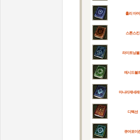
홀리 아머
스톤스킨
라이트닝볼
에시드볼
마나리제네레
디텍션
큐어포이