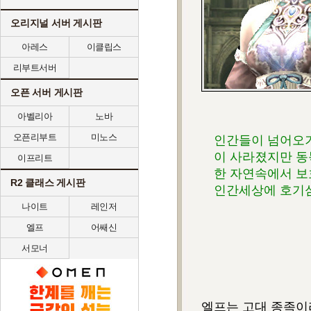
오리지널 서버 게시판
아레스
이클립스
리부트서버
오픈 서버 게시판
아벨리아
노바
오픈리부트
미노스
인간들이 넘어오기 
이 사라졌지만 동북
이프리트
한 자연속에서 보호
R2 클래스 게시판
인간세상에 호기심을
나이트
레인저
엘프
어쌔신
서모너
엘프는 고대 종족이